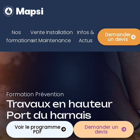
Nos
Vente Installation
Infos &
Demander
un devis
formations
et Maintenance
Actus
Formation Prévention
Travaux en hauteur
Port du harnais
Voir le programme
Demander un
PDF
devis