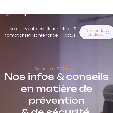
Nos
Vente Installation
Infos &
Demander
un devis
formations
et Maintenance
Actus
Actualités & Conseils
Nos infos & conseils
en matière de
prévention
& de sécurité.