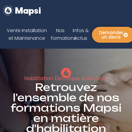
Vente Installation
Nos
Infos &
Demander
un devis
et Maintenance
formations
Actus
Habilitation Électrique & Sécurité
Retrouvez
l'ensemble de nos
formations Mapsi
en matière
d'habilitation