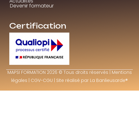
Actualités
Devenir formateur
Certification
MAPSI FORMATION 2026 © Tous droits réservés |
Mentions
légales
|
CGV-CGU
| Site réalisé par
La Banlieusarde®