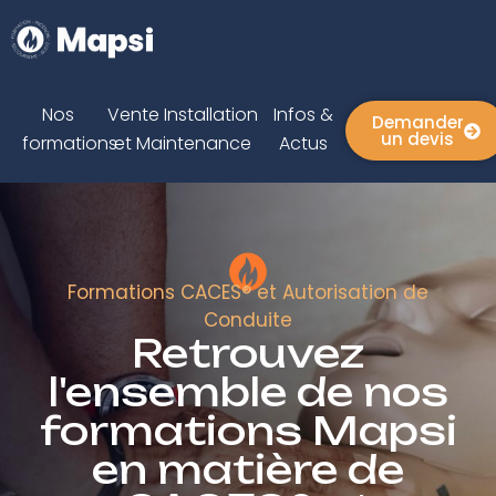
Nos
Vente Installation
Infos &
Demander
un devis
formations
et Maintenance
Actus
Formations CACES® et Autorisation de
Conduite
Retrouvez
l'ensemble de nos
formations Mapsi
en matière de