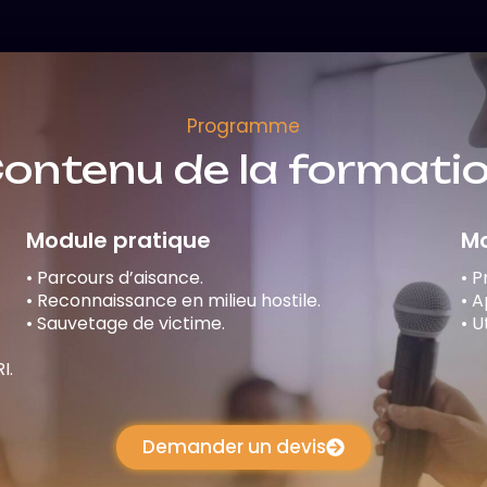
Programme
ontenu de la formati
Module pratique
M
• Parcours d’aisance.
• 
• Reconnaissance en milieu hostile.
• A
• Sauvetage de victime.
• U
I.
Demander un devis