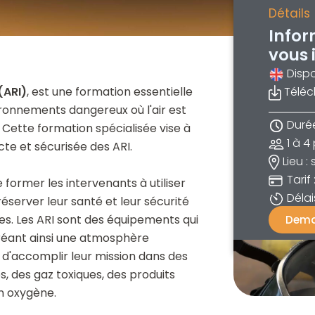
Détails
Infor
vous 
Dispo
(ARI)
, est une formation essentielle
Téléc
ronnements dangereux où l'air est
Durée
. Cette formation spécialisée vise à
1 à 4
cte et sécurisée des ARI.
Lieu : 
Tarif
e former les intervenants à utiliser
Délai
éserver leur santé et leur sécurité
es. Les ARI sont des équipements qui
Dema
 créant ainsi une atmosphère
 d'accomplir leur mission dans des
 des gaz toxiques, des produits
n oxygène.