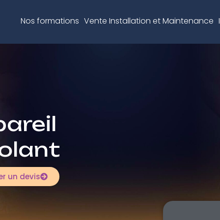
Nos formations
Vente Installation et Maintenance
areil
solant
r un devis