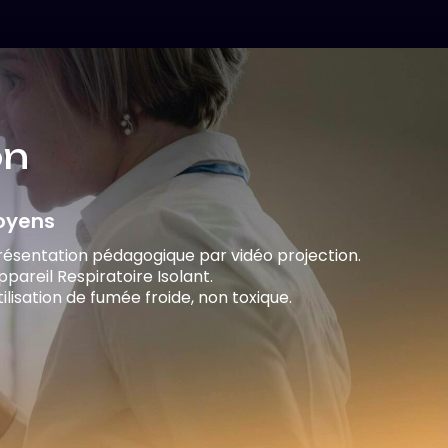
on
oyens
Présentation pédagogique par vidéo projection.
ppareil Respiratoire Isolant.
tilisation de fumée froide, non toxique.