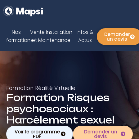
Nos
Vente Installation
Infos &
Demander
un devis
formations
et Maintenance
Actus
Formation Réalité Virtuelle
Formation Risques
psychosociaux :
Harcèlement sexuel
Voir le programme
Demander un
PDF
devis