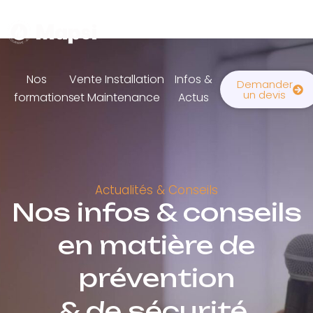
Nos
Vente Installation
Infos &
Demander
un devis
formations
et Maintenance
Actus
Actualités & Conseils
Nos infos & conseils
en matière de
prévention
& de sécurité.